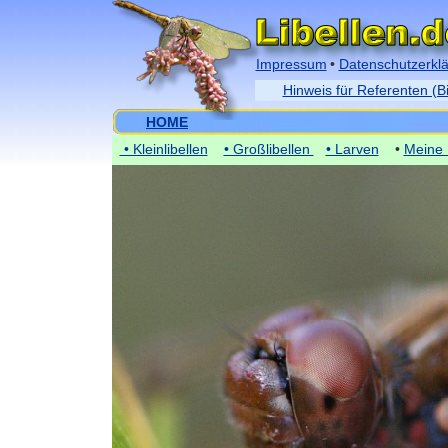
Impressum
•
Datenschutzerkl
Hinweis für Referenten (B
HOME
• Kleinlibellen
• Großlibellen
• Larven
•
Meine 