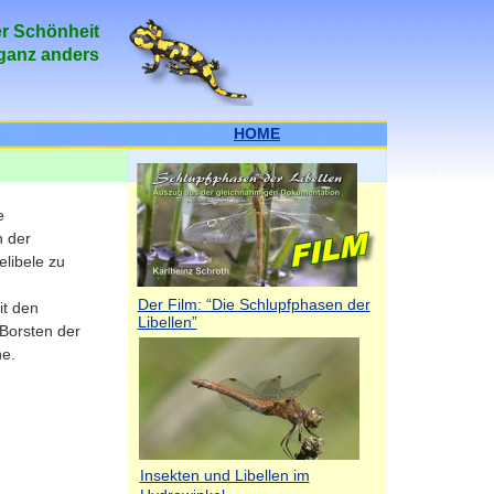
er Schönheit
 ganz anders
HOME
e
 der
libele zu
Der Film: “Die Schlupfphasen der
it den
Libellen”
Borsten der
ne.
Insekten und Libellen im