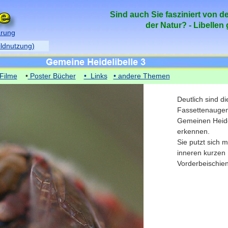
Sind auch Sie fasziniert von d
der Natur? - Libellen
ärung
ildnutzung)
Filme
•
Poster Bücher
• Links
• andere Themen
Deutlich sind di
Fassettenaugen
Gemeinen Heide
erkennen.
Sie putzt sich m
inneren kurzen 
Vorderbeischie