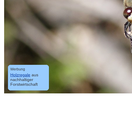
Werbung
Werbung
Holzregale
Holzregale
aus
aus
nachhaltiger
nachhaltiger
Forstwirtschaft
Forstwirtschaft