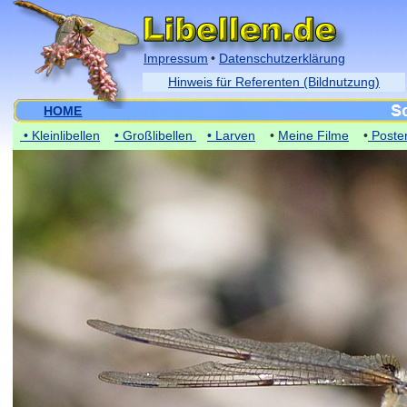
Impressum
•
Datenschutzerklärung
Hinweis für Referenten (Bildnutzung)
HOME
• Kleinlibellen
• Großlibellen
• Larven
•
Meine Filme
•
Poste