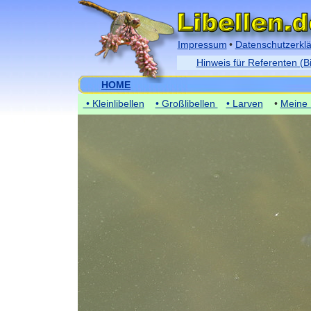
Impressum
•
Datenschutzerkl
Hinweis für Referenten (B
HOME
• Kleinlibellen
• Großlibellen
• Larven
•
Meine 