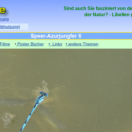
Sind auch Sie fasziniert von d
der Natur? - Libellen
ärung
ildnutzung)
Filme
•
Poster Bücher
• Links
• andere Themen